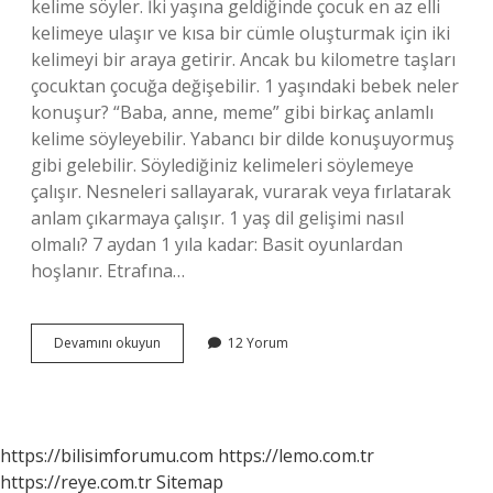
kelime söyler. İki yaşına geldiğinde çocuk en az elli
kelimeye ulaşır ve kısa bir cümle oluşturmak için iki
kelimeyi bir araya getirir. Ancak bu kilometre taşları
çocuktan çocuğa değişebilir. 1 yaşındaki bebek neler
konuşur? “Baba, anne, meme” gibi birkaç anlamlı
kelime söyleyebilir. Yabancı bir dilde konuşuyormuş
gibi gelebilir. Söylediğiniz kelimeleri söylemeye
çalışır. Nesneleri sallayarak, vurarak veya fırlatarak
anlam çıkarmaya çalışır. 1 yaş dil gelişimi nasıl
olmalı? 7 aydan 1 yıla kadar: Basit oyunlardan
hoşlanır. Etrafına…
1
Devamını okuyun
12 Yorum
Yaşındaki
Bebek
Ne
Kadar
Konuşur
https://bilisimforumu.com
https://lemo.com.tr
https://reye.com.tr
Sitemap