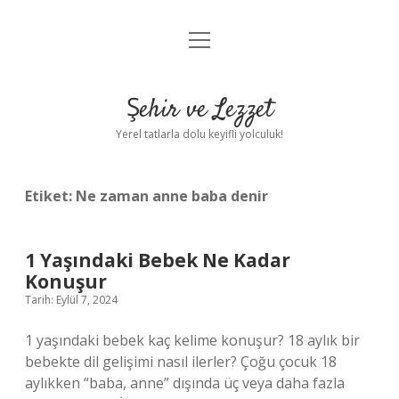
menüyü
Anasayfa
aç
Gizlilik Politikası
Şehir ve Lezzet
Yasal Uyarı
Yerel tatlarla dolu keyifli yolculuk!
Hakkımızda
Etiket:
Ne zaman anne baba denir
1 Yaşındaki Bebek Ne Kadar
Konuşur
Tarih: Eylül 7, 2024
1 yaşındaki bebek kaç kelime konuşur? 18 aylık bir
bebekte dil gelişimi nasıl ilerler? Çoğu çocuk 18
aylıkken “baba, anne” dışında üç veya daha fazla