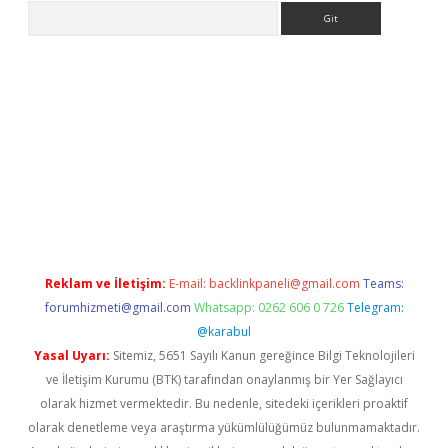
Arama
asino
Reklam ve İletişim:
E-mail:
backlinkpaneli@gmail.com
Teams:
forumhizmeti@gmail.com
Whatsapp: 0262 606 0 726
Telegram:
@karabul
Yasal Uyarı:
Sitemiz, 5651 Sayılı Kanun gereğince Bilgi Teknolojileri
ve İletişim Kurumu (BTK) tarafından onaylanmış bir Yer Sağlayıcı
olarak hizmet vermektedir. Bu nedenle, sitedeki içerikleri proaktif
olarak denetleme veya araştırma yükümlülüğümüz bulunmamaktadır.