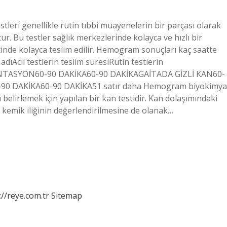
stleri genellikle rutin tıbbi muayenelerin bir parçası olarak
ur. Bu testler sağlık merkezlerinde kolayca ve hızlı bir
 içinde kolayca teslim edilir. Hemogram sonuçları kaç saatte
dıAcil testlerin teslim süresiRutin testlerin
ASYON60-90 DAKİKA60-90 DAKİKAGAİTADA GİZLİ KAN60-
0 DAKİKA60-90 DAKİKA51 satır daha Hemogram biyokimya
elirlemek için yapılan bir kan testidir. Kan dolaşımındaki
ak kemik iliğinin değerlendirilmesine de olanak…
://reye.com.tr
Sitemap