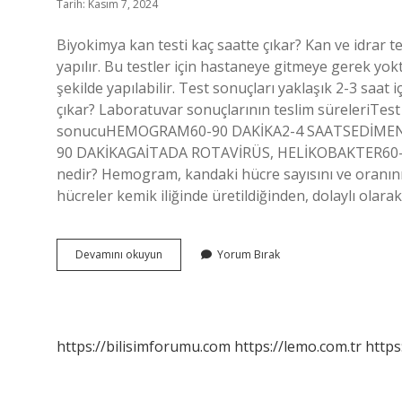
Tarih: Kasım 7, 2024
Biyokimya kan testi kaç saatte çıkar? Kan ve idrar te
yapılır. Bu testler için hastaneye gitmeye gerek yokt
şekilde yapılabilir. Test sonuçları yaklaşık 2-3 saat
çıkar? Laboratuvar sonuçlarının teslim süreleriTest a
sonucuHEMOGRAM60-90 DAKİKA2-4 SAATSEDİMENT
90 DAKİKAGAİTADA ROTAVİRÜS, HELİKOBAKTER60-9
nedir? Hemogram, kandaki hücre sayısını ve oranını b
hücreler kemik iliğinde üretildiğinden, dolaylı olar
Hemogram
Devamını okuyun
Yorum Bırak
Biyokimya
Kaç
Saatte
Çıkar
https://bilisimforumu.com
https://lemo.com.tr
https