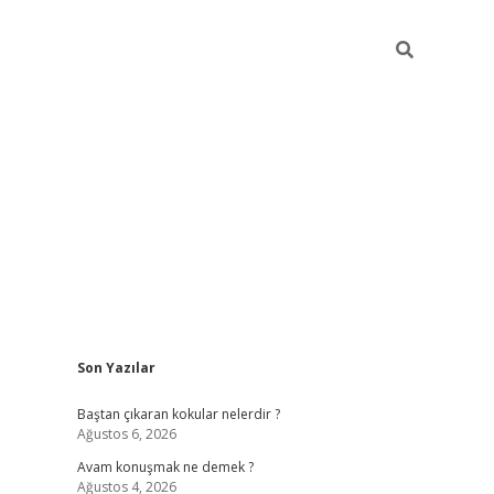
Sidebar
Son Yazılar
piabellacasino
Baştan çıkaran kokular nelerdir ?
Ağustos 6, 2026
Avam konuşmak ne demek ?
Ağustos 4, 2026