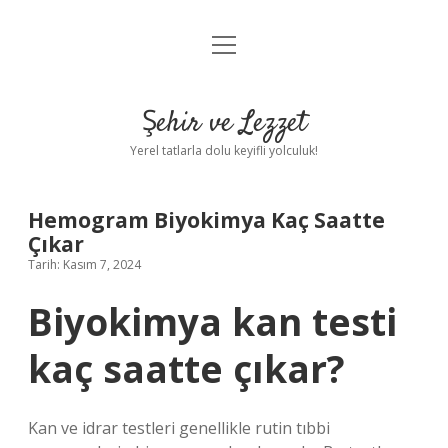
menüyü
Anasayfa
aç
Gizlilik Politikası
Şehir ve Lezzet
Yasal Uyarı
Yerel tatlarla dolu keyifli yolculuk!
Hakkımızda
Hemogram Biyokimya Kaç Saatte
Çıkar
Tarih: Kasım 7, 2024
Biyokimya kan testi
kaç saatte çıkar?
Kan ve idrar testleri genellikle rutin tıbbi