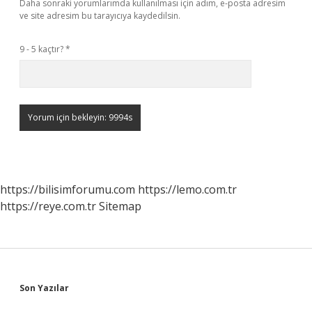
Daha sonraki yorumlarımda kullanılması için adım, e-posta adresim
ve site adresim bu tarayıcıya kaydedilsin.
9 - 5 kaçtır?
*
https://bilisimforumu.com
https://lemo.com.tr
https://reye.com.tr
Sitemap
Sidebar
Son Yazılar