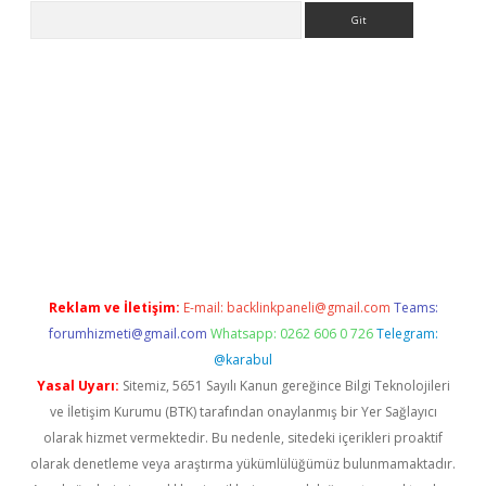
Arama
asino
Reklam ve İletişim:
E-mail:
backlinkpaneli@gmail.com
Teams:
forumhizmeti@gmail.com
Whatsapp: 0262 606 0 726
Telegram:
@karabul
Yasal Uyarı:
Sitemiz, 5651 Sayılı Kanun gereğince Bilgi Teknolojileri
ve İletişim Kurumu (BTK) tarafından onaylanmış bir Yer Sağlayıcı
olarak hizmet vermektedir. Bu nedenle, sitedeki içerikleri proaktif
olarak denetleme veya araştırma yükümlülüğümüz bulunmamaktadır.