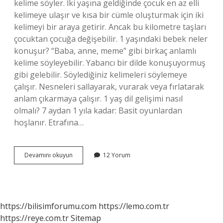
kelime söyler. İki yaşına geldiğinde çocuk en az elli
kelimeye ulaşır ve kısa bir cümle oluşturmak için iki
kelimeyi bir araya getirir. Ancak bu kilometre taşları
çocuktan çocuğa değişebilir. 1 yaşındaki bebek neler
konuşur? “Baba, anne, meme” gibi birkaç anlamlı
kelime söyleyebilir. Yabancı bir dilde konuşuyormuş
gibi gelebilir. Söylediğiniz kelimeleri söylemeye
çalışır. Nesneleri sallayarak, vurarak veya fırlatarak
anlam çıkarmaya çalışır. 1 yaş dil gelişimi nasıl
olmalı? 7 aydan 1 yıla kadar: Basit oyunlardan
hoşlanır. Etrafına…
1
Devamını okuyun
12 Yorum
Yaşındaki
Bebek
Ne
Kadar
Konuşur
https://bilisimforumu.com
https://lemo.com.tr
https://reye.com.tr
Sitemap