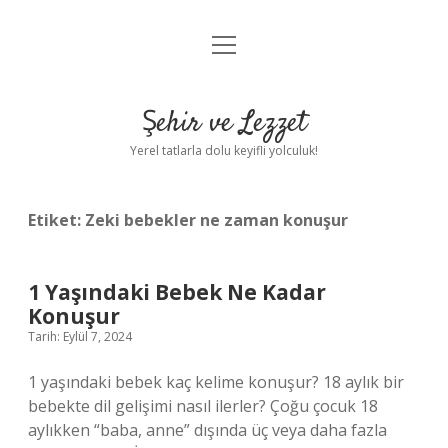
menüyü
Anasayfa
aç
Gizlilik Politikası
Şehir ve Lezzet
Yasal Uyarı
Yerel tatlarla dolu keyifli yolculuk!
Hakkımızda
Etiket:
Zeki bebekler ne zaman konuşur
1 Yaşındaki Bebek Ne Kadar
Konuşur
Tarih: Eylül 7, 2024
1 yaşındaki bebek kaç kelime konuşur? 18 aylık bir
bebekte dil gelişimi nasıl ilerler? Çoğu çocuk 18
aylıkken “baba, anne” dışında üç veya daha fazla