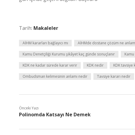
Tarih:
Makaleler
AİHM kararları bağlayıcı mı
AİHMde dostane çözüm ne anlama
Kamu Denetçiliği Kurumu şikâyet kaç günde sonuçlanır
Kamu d
KDK ne kadar sürede karar verir
KDK nedir
KDK tavsiye 
Ombudsman kelimesinin anlamı nedir
Tavsiye kararı nedir
Önceki Yazı
Polinomda Katsayı Ne Demek