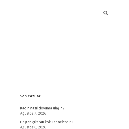
Sidebar
Son Yazılar
piabellaca
Kadın nasıl doyuma ulaşır ?
Ağustos 7, 2026
Baştan çıkaran kokular nelerdir ?
Ağustos 6, 2026