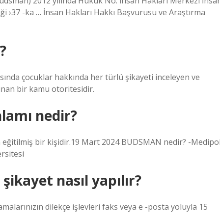
man) 2012 yılında Hukuk No. İnsan Hakları Merkezi İnsa
iği ›37 -ka … İnsan Hakları Hakkı Başvurusu ve Araştırma
?
nda çocuklar hakkında her türlü şikayeti inceleyen ve
nan bir kamu otoritesidir.
lamı nedir?
 eğitilmiş bir kişidir.19 Mart 2024 BUDSMAN nedir? -Medipo
rsitesi
ikayet nasıl yapılır?
amalarınızın dilekçe işlevleri faks veya e -posta yoluyla 15