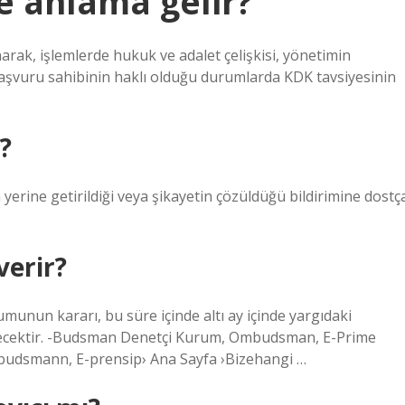
e anlama gelir?
arak, işlemlerde hukuk ve adalet çelişkisi, yönetimin
e başvuru sahibinin haklı olduğu durumlarda KDK tavsiyesinin
?
rine getirildiği veya şikayetin çözüldüğü bildirimine dostç
verir?
nun kararı, bu süre içinde altı ay içinde yargıdaki
recektir. -Budsman Denetçi Kurum, Ombudsman, E-Prime
udsmann, E-prensip› Ana Sayfa ›Bizehangi …