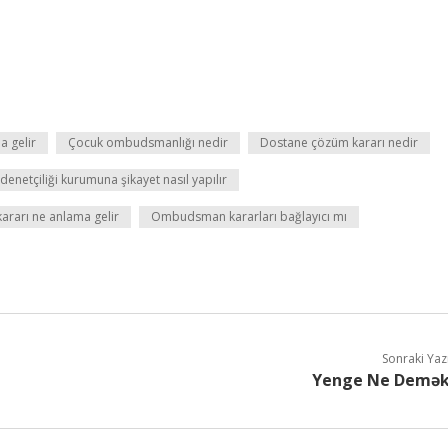
 gelir
Çocuk ombudsmanlığı nedir
Dostane çözüm kararı nedir
enetçiliği kurumuna şikayet nasıl yapılır
kararı ne anlama gelir
Ombudsman kararları bağlayıcı mı
Sonraki Yaz
Yenge Ne Demə