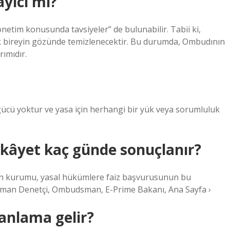
yıcı mı?
etim konusunda tavsiyeler” de bulunabilir. Tabii ki,
rak bireyin gözünde temizlenecektir. Bu durumda, Ombudının
rımıdır.
 gücü yoktur ve yasa için herhangi bir yük veya sorumluluk
kâyet kaç günde sonuçlanır?
n kurumu, yasal hükümlere faiz başvurusunun bu
dsman Denetçi, Ombudsman, E-Prime Bakanı, Ana Sayfa ›
anlama gelir?