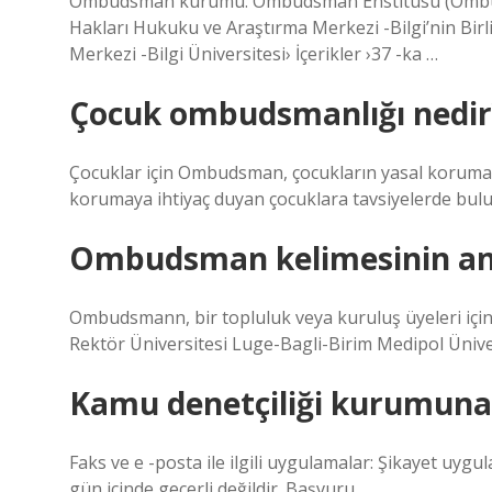
Ombudsman kurumu. Ombudsman Enstitüsü (Ombuds
Hakları Hukuku ve Araştırma Merkezi -Bilgi’nin Birl
Merkezi -Bilgi Üniversitesi› İçerikler ›37 -ka …
Çocuk ombudsmanlığı nedir
Çocuklar için Ombudsman, çocukların yasal koruması
korumaya ihtiyaç duyan çocuklara tavsiyelerde bulu
Ombudsman kelimesinin an
Ombudsmann, bir topluluk veya kuruluş üyeleri için
Rektör Üniversitesi Luge-Bagli-Birim Medipol Ünive
Kamu denetçiliği kurumuna ş
Faks ve e -posta ile ilgili uygulamalar: Şikayet uygul
gün içinde geçerli değildir. Başvuru