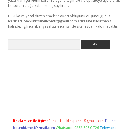
yazdıkları içeriklerin sorumluluğunu taşımakta olup, siteye üye olarak
bu sorumluluğu kabul etmiş sayılırlar.
Hukuka ve yasal düzenlemelere aykırı olduğunu düşündüğünüz
içerikleri,
backlinkpanelicomtr@gmail.com
adresine bildirmeniz
halinde, ilgili içerikler yasal süre içerisinde sitemizden kaldırılacaktır.
Arama
lacasino
Reklam ve İletişim:
E-mail:
backlinkpaneli@gmail.com
Teams:
forumhizmeti@gmail.com
Whatsapp: 0262 606 0 726
Telegram: