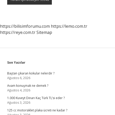
https://bilisimforumu.com
https://lemo.com.tr
https://reye.com.tr
Sitemap
Sidebar
Son Yazılar
Baştan çıkaran kokular nelerdir ?
Ağustos 6, 2026
Avam konuşmak ne demek ?
Ağustos 4, 2026
1.000 Kuveyt Dinarı Kaç Türk TL’si eder ?
Ağustos 3, 2026
125 cc motorsiklet plaka ücreti ne kadar ?
Ağustos 3, 2026