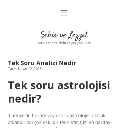
menüyü
Anasayfa
aç
Gizlilik Politikası
Şehir ve Lezzet
Yasal Uyarı
Yerel tatlarla dolu keyifli yolculuk!
Hakkımızda
Tek Soru Analizi Nedir
Tarih: Nisan 12, 2025
Tek soru astrolojisi
nedir?
Türkiye’de horary veya soru astrolojisi olarak
adlandırılan çok eski bir tekniktir. Çizilen haritayı