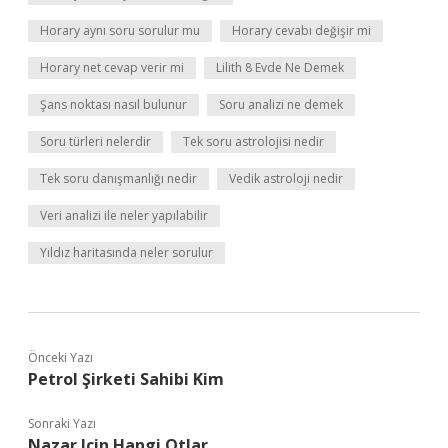
Horary aynı soru sorulur mu
Horary cevabı değişir mi
Horary net cevap verir mi
Lilith 8 Evde Ne Demek
Şans noktası nasıl bulunur
Soru analizi ne demek
Soru türleri nelerdir
Tek soru astrolojisi nedir
Tek soru danışmanlığı nedir
Vedik astroloji nedir
Veri analizi ile neler yapılabilir
Yıldız haritasında neler sorulur
Önceki Yazı
Petrol Şirketi Sahibi Kim
Sonraki Yazı
Nazar Icin Hangi Otlar