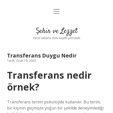
menüyü
Anasayfa
aç
Gizlilik Politikası
Şehir ve Lezzet
Yasal Uyarı
Yerel tatlarla dolu keyifli yolculuk!
Hakkımızda
Transferans Duygu Nedir
Tarih: Ocak 19, 2025
Transferans nedir
örnek?
Transferans terimi psikolojide kullanılır. Bu terim,
bir kişinin geçmişte yoğun bir şekilde deneyimlediği