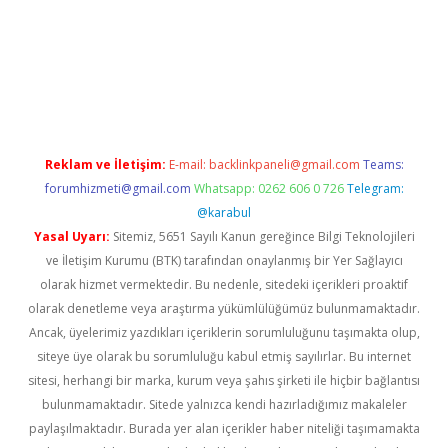
acasino
Reklam ve İletişim:
E-mail:
backlinkpaneli@gmail.com
Teams:
forumhizmeti@gmail.com
Whatsapp: 0262 606 0 726
Telegram:
@karabul
Yasal Uyarı:
Sitemiz, 5651 Sayılı Kanun gereğince Bilgi Teknolojileri
ve İletişim Kurumu (BTK) tarafından onaylanmış bir Yer Sağlayıcı
olarak hizmet vermektedir. Bu nedenle, sitedeki içerikleri proaktif
olarak denetleme veya araştırma yükümlülüğümüz bulunmamaktadır.
Ancak, üyelerimiz yazdıkları içeriklerin sorumluluğunu taşımakta olup,
siteye üye olarak bu sorumluluğu kabul etmiş sayılırlar. Bu internet
sitesi, herhangi bir marka, kurum veya şahıs şirketi ile hiçbir bağlantısı
bulunmamaktadır. Sitede yalnızca kendi hazırladığımız makaleler
paylaşılmaktadır. Burada yer alan içerikler haber niteliği taşımamakta