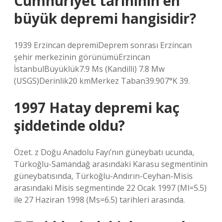
Cumhuriyet tarihinin en
büyük depremi hangisidir?
1939 Erzincan depremiDeprem sonrası Erzincan
şehir merkezinin görünümüErzincan
İstanbulBüyüklük7.9 Ms (Kandilli) 7.8 Mw
(USGS)Derinlik20 kmMerkez Taban39.907°K 39.
1997 Hatay depremi kaç
şiddetinde oldu?
Özet. z Doğu Anadolu Fayı’nın güneybatı ucunda,
Türkoğlu-Samandağ arasındaki Karasu segmentinin
güneybatısında, Türkoğlu-Andırın-Ceyhan-Misis
arasındaki Misis segmentinde 22 Ocak 1997 (Ml=5.5)
ile 27 Haziran 1998 (Ms=6.5) tarihleri ​​arasında.