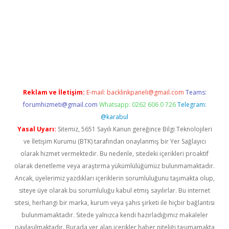
lacasino
Reklam ve İletişim:
E-mail:
backlinkpaneli@gmail.com
Teams:
forumhizmeti@gmail.com
Whatsapp: 0262 606 0 726
Telegram:
@karabul
Yasal Uyarı:
Sitemiz, 5651 Sayılı Kanun gereğince Bilgi Teknolojileri
ve İletişim Kurumu (BTK) tarafından onaylanmış bir Yer Sağlayıcı
olarak hizmet vermektedir. Bu nedenle, sitedeki içerikleri proaktif
olarak denetleme veya araştırma yükümlülüğümüz bulunmamaktadır.
Ancak, üyelerimiz yazdıkları içeriklerin sorumluluğunu taşımakta olup,
siteye üye olarak bu sorumluluğu kabul etmiş sayılırlar. Bu internet
sitesi, herhangi bir marka, kurum veya şahıs şirketi ile hiçbir bağlantısı
bulunmamaktadır. Sitede yalnızca kendi hazırladığımız makaleler
paylaşılmaktadır. Burada yer alan içerikler haber niteliği taşımamakta