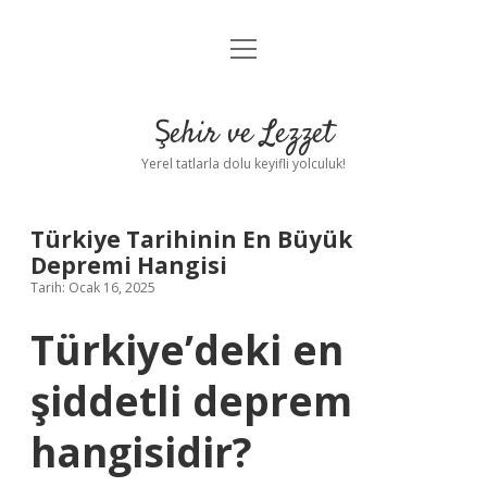
menüyü
Anasayfa
aç
Gizlilik Politikası
Şehir ve Lezzet
Yasal Uyarı
Yerel tatlarla dolu keyifli yolculuk!
Hakkımızda
Türkiye Tarihinin En Büyük
Depremi Hangisi
Tarih: Ocak 16, 2025
Türkiye’deki en
şiddetli deprem
hangisidir?