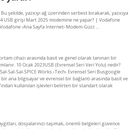
z. Bu şekilde, yazıcıyı ağ üzerinden serbest bırakarak, yazıcıya
iz.14 USB girişi Mart 2025 modemine ne yapar? | Vodafone
Vodafone ›Ana Sayfa İnternet› Modem-Güzz …
r ortam cihazı arasında basit ve genel olarak tanınan bir
ımlanır. 10 Ocak 2023USB (Evrensel Seri Veri Yolu) nedir?
-Sal-Sal-Sal-SPICE Works ›Tech› Evrensel Seri Busgoogle
), bir ana bilgisayar ve evrensel bir bağlantı arasında basit ve
ından kullanılan işlevleri belirten bir standart olarak
ygıtları, dosyalarınızı taşımak, önemli belgeleri güvence