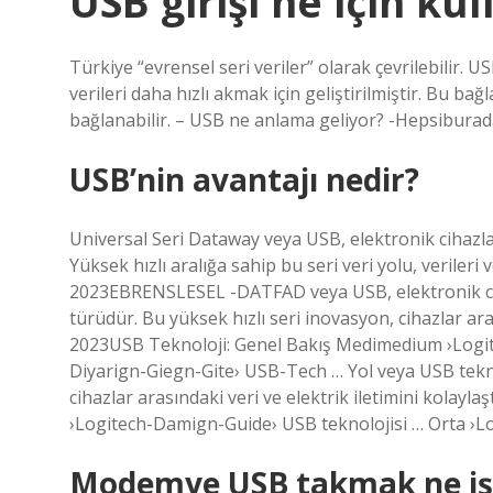
USB girişi ne için kul
Türkiye “evrensel seri veriler” olarak çevrilebilir. U
verileri daha hızlı akmak için geliştirilmiştir. Bu b
bağlanabilir. – USB ne anlama geliyor? -Hepsibur
USB’nin avantajı nedir?
Universal Seri Dataway veya USB, elektronik cihazlar
Yüksek hızlı aralığa sahip bu seri veri yolu, verileri v
2023EBRENSLESEL -DATFAD veya USB, elektronik ciha
türüdür. Bu yüksek hızlı seri inovasyon, cihazlar arası
2023USB Teknoloji: Genel Bakış Medimedium ›Logite
Diyarign-Giegn-Gite› USB-Tech … Yol veya USB teknolo
cihazlar arasındaki veri ve elektrik iletimini kolay
›Logitech-Damign-Guide› USB teknolojisi … Orta ›
Modemye USB takmak ne iş