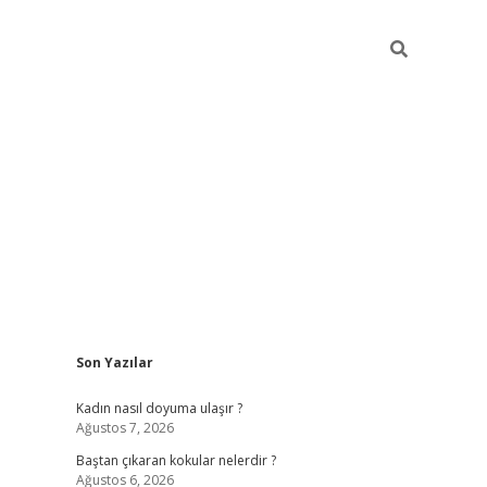
Sidebar
Son Yazılar
piabellacasino
Kadın nasıl doyuma ulaşır ?
Ağustos 7, 2026
Baştan çıkaran kokular nelerdir ?
Ağustos 6, 2026