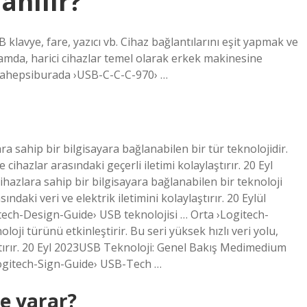
lanılır?
SB klavye, fare, yazıcı vb. Cihaz bağlantılarını eşit yapmak ve
ağlamda, harici cihazlar temel olarak erkek makinesine
adahepsiburada ›USB-C-C-C-970› …
a sahip bir bilgisayara bağlanabilen bir tür teknolojidir.
e cihazlar arasındaki geçerli iletimi kolaylaştırır. 20 Eyl
zlara sahip bir bilgisayara bağlanabilen bir teknoloji
ndaki veri ve elektrik iletimini kolaylaştırır. 20 Eylül
ch-Design-Guide› USB teknolojisi … Orta ›Logitech-
ji türünü etkinleştirir. Bu seri yüksek hızlı veri yolu,
laştırır. 20 Eyl 2023USB Teknoloji: Genel Bakış Medimedium
Logitech-Sign-Guide› USB-Tech …
e yarar?