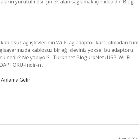
ların yürütülmesi için ek alan sağlamak için idealdir. Blog
ablosuz ağ işlevlerinin Wi-Fi ağ adaptör kartı olmadan tüm
Bilgisayarınızda kablosuz bir ağ işleviniz yoksa, bu adaptörü
aptörü nedir? Ne yapıyor? -Turknnet BlogurkNet ›USB-WI-FI-
DAPTORU-Indir-n …
e Anlama Gelir
Sonraki Yaz