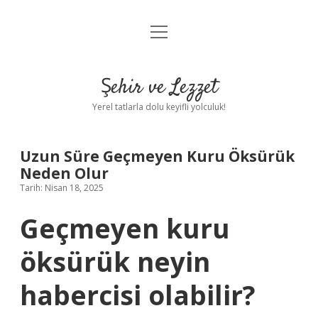
menüyü
Anasayfa
aç
Gizlilik Politikası
Şehir ve Lezzet
Yasal Uyarı
Yerel tatlarla dolu keyifli yolculuk!
Hakkımızda
Uzun Süre Geçmeyen Kuru Öksürük
Neden Olur
Tarih: Nisan 18, 2025
Geçmeyen kuru
öksürük neyin
habercisi olabilir?