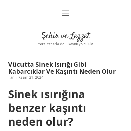
menüyü
Anasayfa
aç
Gizlilik Politikası
Şehir ve Lezzet
Yasal Uyarı
Yerel tatlarla dolu keyifli yolculuk!
Hakkımızda
Vücutta Sinek Isırığı Gibi
Kabarcıklar Ve Kaşıntı Neden Olur
Tarih: Kasım 21, 2024
Sinek ısırığına
benzer kaşıntı
neden olur?