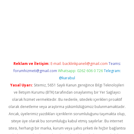
asino
Reklam ve İletişim:
E-mail:
backlinkpaneli@gmail.com
Teams:
forumhizmeti@gmail.com
Whatsapp: 0262 606 0 726
Telegram:
@karabul
Yasal Uyarı:
Sitemiz, 5651 Sayılı Kanun gereğince Bilgi Teknolojileri
ve İletişim Kurumu (BTK) tarafından onaylanmış bir Yer Sağlayıcı
olarak hizmet vermektedir. Bu nedenle, sitedeki içerikleri proaktif
olarak denetleme veya araştırma yükümlülüğümüz bulunmamaktadır.
Ancak, üyelerimiz yazdıkları içeriklerin sorumluluğunu taşımakta olup,
siteye üye olarak bu sorumluluğu kabul etmiş sayılırlar. Bu internet
sitesi, herhangi bir marka, kurum veya şahıs şirketi ile hiçbir bağlantısı