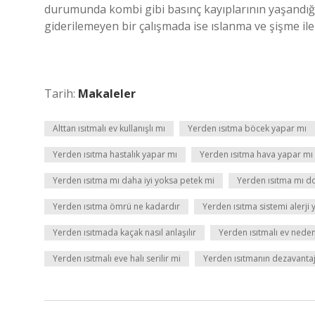
durumunda kombi gibi basınç kayıplarının yaşandığ
giderilemeyen bir çalışmada ise ıslanma ve şişme ile
Tarih:
Makaleler
Alttan ısıtmalı ev kullanışlı mı
Yerden ısıtma böcek yapar mı
Yerden ısıtma hastalık yapar mı
Yerden ısıtma hava yapar mı
Yerden ısıtma mı daha iyi yoksa petek mi
Yerden ısıtma mı d
Yerden ısıtma ömrü ne kadardır
Yerden ısıtma sistemi alerji
Yerden ısıtmada kaçak nasıl anlaşılır
Yerden ısıtmalı ev nede
Yerden ısıtmalı eve halı serilir mi
Yerden ısıtmanın dezavantaj