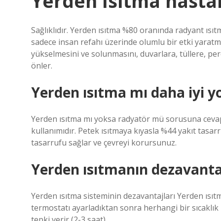
Yerden ısıtma hasta
Sağlıklıdır. Yerden ısıtma %80 oranında radyant ısı
sadece insan refahı üzerinde olumlu bir etki yara
yükselmesini ve solunmasını, duvarlara, tüllere, pe
önler.
Yerden ısıtma mı daha iyi y
Yerden ısıtma mı yoksa radyatör mü sorusuna cevap
kullanımıdır. Petek ısıtmaya kıyasla %44 yakıt tasa
tasarrufu sağlar ve çevreyi korursunuz.
Yerden ısıtmanın dezavantaj
Yerden ısıtma sisteminin dezavantajları Yerden ısıtma 
termostatı ayarladıktan sonra herhangi bir sıcaklık
tepki verir (2-3 saat).