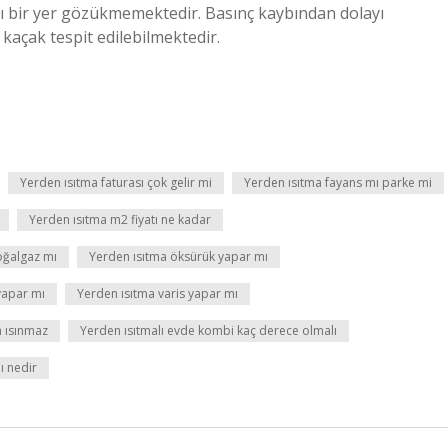
ı bir yer gözükmemektedir. Basınç kaybından dolayı
 kaçak tespit edilebilmektedir.
Yerden ısıtma faturası çok gelir mi
Yerden ısıtma fayans mı parke mi
Yerden ısıtma m2 fiyatı ne kadar
oğalgaz mı
Yerden ısıtma öksürük yapar mı
 yapar mı
Yerden ısıtma varis yapar mı
n ısınmaz
Yerden ısıtmalı evde kombi kaç derece olmalı
ı nedir