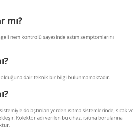
r mı?
ngeli nem kontrolü sayesinde astım semptomlarını
ı?
olduğuna dair teknik bir bilgi bulunmamaktadır.
ı?
istemiyle dolaştırılan yerden ısıtma sistemlerinde, sıcak ve
ekleşir. Kolektör adı verilen bu cihaz, ısıtma borularına
ktur.