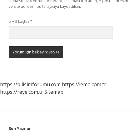
Daha sonraki yorumlarımda kullanılması için adım, e-posta adresim
ve site adresim bu tarayıcıya kaydedilsin.
5 + 3 kaçtır?
*
https://bilisimforumu.com
https://lemo.com.tr
https://reye.com.tr
Sitemap
Sidebar
Son Yazılar