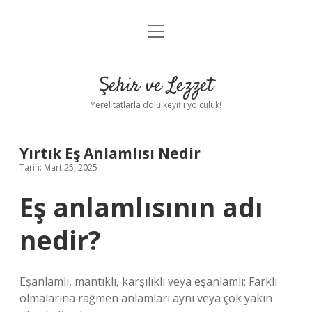
menüyü
Anasayfa
aç
Gizlilik Politikası
Şehir ve Lezzet
Yasal Uyarı
Yerel tatlarla dolu keyifli yolculuk!
Hakkımızda
Yırtık Eş Anlamlısı Nedir
Tarih: Mart 25, 2025
Eş anlamlısının adı
nedir?
Eşanlamlı, mantıklı, karşılıklı veya eşanlamlı; Farklı
olmalarına rağmen anlamları aynı veya çok yakın