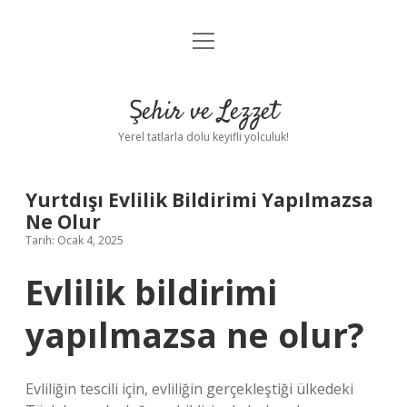
menüyü
Anasayfa
aç
Gizlilik Politikası
Şehir ve Lezzet
Yasal Uyarı
Yerel tatlarla dolu keyifli yolculuk!
Hakkımızda
Yurtdışı Evlilik Bildirimi Yapılmazsa
Ne Olur
Tarih: Ocak 4, 2025
Evlilik bildirimi
yapılmazsa ne olur?
Evliliğin tescili için, evliliğin gerçekleştiği ülkedeki