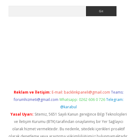
Arama
abellacasino
Reklam ve İletişim:
E-mail:
backlinkpaneli@gmail.com
Teams:
forumhizmeti@gmail.com
Whatsapp: 0262 606 0 726
Telegram:
@karabul
Yasal Uyarı:
Sitemiz, 5651 Sayılı Kanun gereğince Bilgi Teknolojileri
ve İletişim Kurumu (BTK) tarafından onaylanmış bir Yer Sağlayıcı
olarak hizmet vermektedir. Bu nedenle, sitedeki içerikleri proaktif
olarak denetleme veya araştırma yükümlülüğümüz bulunmamaktadır.