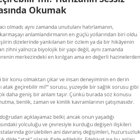
ynasında Okumak
aracı olmadı; aynı zamanda unutulanı hatırlamanın,
armaşayı anlamlandırmanın en güçlü yollarından biri oldu.
şiirin dizelerinde yankılanan bir özlem ya da bir hikâyenin
an zihni yalnızca biyolojik bir yapı değil, aynı zamanda
evrenin merkezindeki en kırılgan ama en değerli hazinelerde
i bir konu olmaktan çıkar ve insan deneyiminin en derin
ı atak geçirebilir mi?” sorusu, yüzeyde bir sağlık sorusu gibi
çok daha geniş bir anlam taşır. Çünkü burada söz konusu
, unutma, benlik, zaman ve kimlik kavramlarının çatışmasıdır.
ı doğrudan açıklayamaz belki; ancak onun yaşadığı
ndaki yolculuğu ve çevresiyle kurduğu değişen ilişkileri
stalarında görülebilen ani davranış değişimleri, huzursuzluk
 dilde “atak” olarak ifade edilebilir. Edebiyat ise bu anları