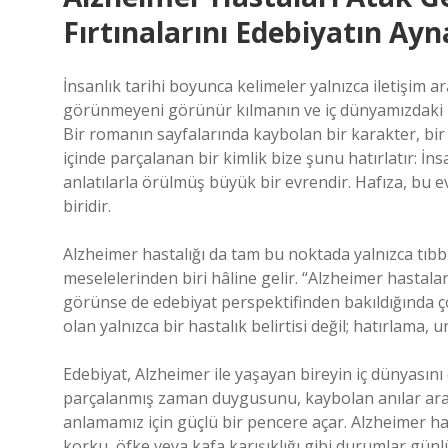
Fırtınalarını Edebiyatın A
İnsanlık tarihi boyunca kelimeler yalnızca iletişim 
görünmeyeni görünür kılmanın ve iç dünyamızdaki k
Bir romanın sayfalarında kaybolan bir karakter, bir 
içinde parçalanan bir kimlik bize şunu hatırlatır: İns
anlatılarla örülmüş büyük bir evrendir. Hafıza, bu 
biridir.
Alzheimer hastalığı da tam bu noktada yalnızca tıbb
meselelerinden biri hâline gelir. “Alzheimer hastalar
görünse de edebiyat perspektifinden bakıldığında 
olan yalnızca bir hastalık belirtisi değil; hatırlama
Edebiyat, Alzheimer ile yaşayan bireyin iç dünyasın
parçalanmış zaman duygusunu, kaybolan anılar arası
anlamamız için güçlü bir pencere açar. Alzheimer ha
korku, öfke veya kafa karışıklığı gibi durumlar günlük