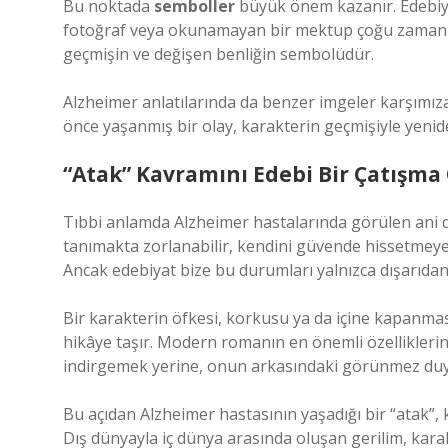
Bu noktada
semboller
büyük önem kazanır. Edebiyat
fotoğraf veya okunamayan bir mektup çoğu zaman ya
geçmişin ve değişen benliğin sembolüdür.
Alzheimer anlatılarında da benzer imgeler karşımıza ç
önce yaşanmış bir olay, karakterin geçmişiyle yenid
“Atak” Kavramını Edebi Bir Çatışm
Tıbbi anlamda Alzheimer hastalarında görülen ani değ
tanımakta zorlanabilir, kendini güvende hissetmeyebil
Ancak edebiyat bize bu durumları yalnızca dışarıda
Bir karakterin öfkesi, korkusu ya da içine kapanma
hikâye taşır. Modern romanın en önemli özelliklerin
indirgemek yerine, onun arkasındaki görünmez duy
Bu açıdan Alzheimer hastasının yaşadığı bir “atak”, 
Dış dünyayla iç dünya arasında oluşan gerilim, karak