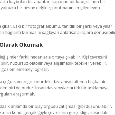
ta kaybolan bir anahtar, kapanan bir kapı, silinen bir
lnızca bir nesne değildir; unutmanın, erişilemeyen
ıkar. Eski bir fotoğraf albümü, tanıdık bir şarkı veya yıllar
en bağlantı kurmasını sağlayan anlatısal araçlara dönüşebilir
a Olarak Okumak
işimler farklı nedenlerle ortaya çıkabilir. Kişi çevresini
ir, huzursuz olabilir veya alışılmadık tepkiler verebilir.
n gözlemlememeyi öğretir.
sı çoğu zaman görünürdeki davranışın altında başka bir
den biri de budur: İnsan davranışlarını tek bir açıklamaya
guları araştırmak.
klasik anlamda bir olay örgüsü çatışması gibi düşünülebilir.
terin kendi gerçekliğiyle çevresinin gerçekliği arasındaki