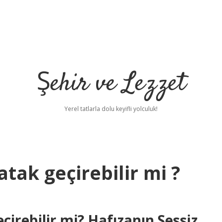
Şehir ve Lezzet
Yerel tatlarla dolu keyifli yolculuk!
tak geçirebilir mi ?
çirebilir mi? Hafızanın Sessiz