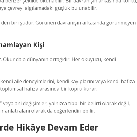
 da benzer şekilde okunabilir. Bir davranışın arkasında korku
eya çevreyi algılamadaki güçlük bulunabilir.
lerden biri şudur: Görünen davranışın arkasında görünmeyen
mamlayan Kişi
r. Okur da o dünyanın ortağıdır. Her okuyucu, kendi
kendi aile deneyimlerini, kendi kayıplarını veya kendi hafıza
ve toplumsal hafıza arasında bir köprü kurar.
eya ani değişimler, yalnızca tıbbi bir belirti olarak değil,
 anlatı alanı olarak da değerlendirilebilir.
Yerde Hikâye Devam Eder