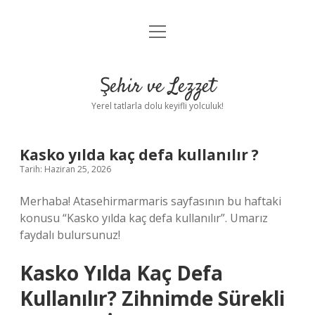
menüyü
Anasayfa
aç
Gizlilik Politikası
Şehir ve Lezzet
Yasal Uyarı
Yerel tatlarla dolu keyifli yolculuk!
Hakkımızda
Kasko yılda kaç defa kullanılır ?
Tarih: Haziran 25, 2026
Merhaba! Atasehirmarmaris sayfasının bu haftaki
konusu “Kasko yılda kaç defa kullanılır”. Umarız
faydalı bulursunuz!
Kasko Yılda Kaç Defa
Kullanılır? Zihnimde Sürekli