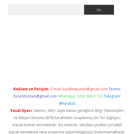
Arama
sino
Reklam ve İletişim:
E-mail:
backlinkpaneli@gmail.com
Teams:
forumhizmeti@gmail.com
Whatsapp: 0262 606 0 726
Telegram:
@karabul
Yasal Uyarı:
Sitemiz, 5651 Sayılı Kanun gereğince Bilgi Teknolojileri
ve İletişim Kurumu (BTK) tarafından onaylanmış bir Yer Sağlayıcı
olarak hizmet vermektedir. Bu nedenle, sitedeki içerikleri proaktif
olarak denetleme veya araştırma yükümlülüğümüz bulunmamaktadır.