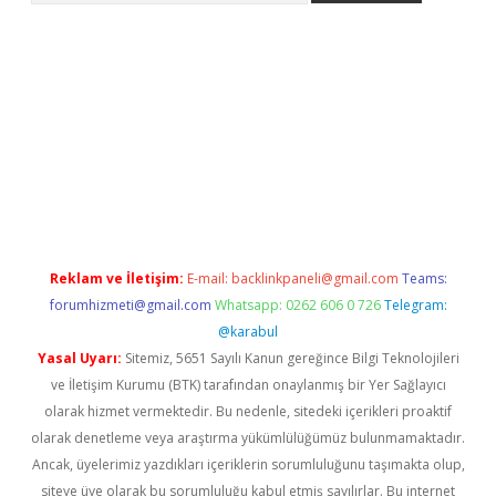
llacasino
Reklam ve İletişim:
E-mail:
backlinkpaneli@gmail.com
Teams:
forumhizmeti@gmail.com
Whatsapp: 0262 606 0 726
Telegram:
@karabul
Yasal Uyarı:
Sitemiz, 5651 Sayılı Kanun gereğince Bilgi Teknolojileri
ve İletişim Kurumu (BTK) tarafından onaylanmış bir Yer Sağlayıcı
olarak hizmet vermektedir. Bu nedenle, sitedeki içerikleri proaktif
olarak denetleme veya araştırma yükümlülüğümüz bulunmamaktadır.
Ancak, üyelerimiz yazdıkları içeriklerin sorumluluğunu taşımakta olup,
siteye üye olarak bu sorumluluğu kabul etmiş sayılırlar. Bu internet