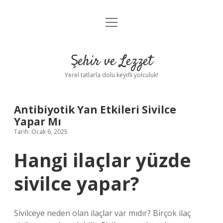
menüyü
Anasayfa
aç
Gizlilik Politikası
Şehir ve Lezzet
Yasal Uyarı
Yerel tatlarla dolu keyifli yolculuk!
Hakkımızda
Antibiyotik Yan Etkileri Sivilce
Yapar Mı
Tarih: Ocak 6, 2025
Hangi ilaçlar yüzde
sivilce yapar?
Sivilceye neden olan ilaçlar var mıdır? Birçok ilaç