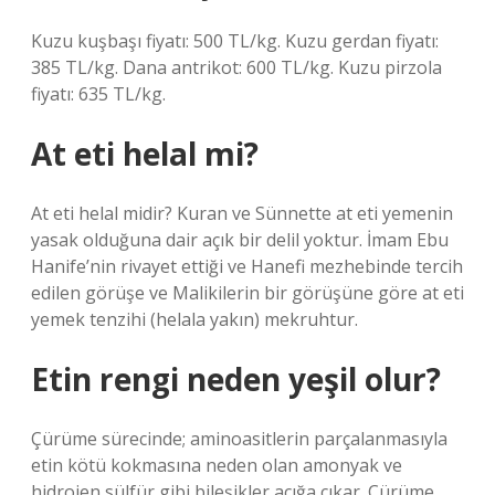
Kuzu kuşbaşı fiyatı: 500 TL/kg. Kuzu gerdan fiyatı:
385 TL/kg. Dana antrikot: 600 TL/kg. Kuzu pirzola
fiyatı: 635 TL/kg.
At eti helal mi?
At eti helal midir? Kuran ve Sünnette at eti yemenin
yasak olduğuna dair açık bir delil yoktur. İmam Ebu
Hanife’nin rivayet ettiği ve Hanefi mezhebinde tercih
edilen görüşe ve Malikilerin bir görüşüne göre at eti
yemek tenzihi (helala yakın) mekruhtur.
Etin rengi neden yeşil olur?
Çürüme sürecinde; aminoasitlerin parçalanmasıyla
etin kötü kokmasına neden olan amonyak ve
hidrojen sülfür gibi bileşikler açığa çıkar. Çürüme