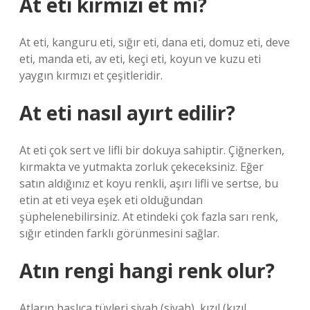
At eti kırmızı et mi?
At eti, kanguru eti, sığır eti, dana eti, domuz eti, deve
eti, manda eti, av eti, keçi eti, koyun ve kuzu eti
yaygın kırmızı et çeşitleridir.
At eti nasıl ayırt edilir?
At eti çok sert ve lifli bir dokuya sahiptir. Çiğnerken,
kırmakta ve yutmakta zorluk çekeceksiniz. Eğer
satın aldığınız et koyu renkli, aşırı lifli ve sertse, bu
etin at eti veya eşek eti olduğundan
şüphelenebilirsiniz. At etindeki çok fazla sarı renk,
sığır etinden farklı görünmesini sağlar.
Atın rengi hangi renk olur?
Atların başlıca tüyleri siyah (siyah), kızıl (kızıl