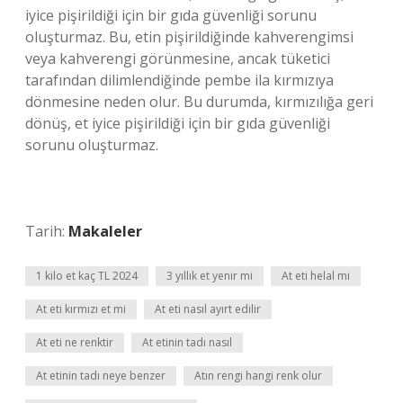
iyice pişirildiği için bir gıda güvenliği sorunu
oluşturmaz. Bu, etin pişirildiğinde kahverengimsi
veya kahverengi görünmesine, ancak tüketici
tarafından dilimlendiğinde pembe ila kırmızıya
dönmesine neden olur. Bu durumda, kırmızılığa geri
dönüş, et iyice pişirildiği için bir gıda güvenliği
sorunu oluşturmaz.
Tarih:
Makaleler
1 kilo et kaç TL 2024
3 yıllık et yenir mi
At eti helal mi
At eti kırmızı et mi
At eti nasıl ayırt edilir
At eti ne renktir
At etinin tadı nasıl
At etinin tadı neye benzer
Atın rengi hangi renk olur