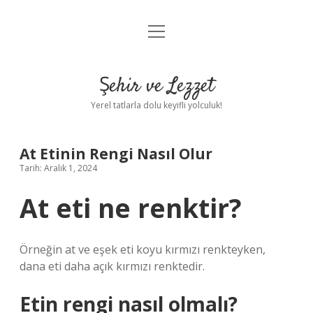
menüyü
Anasayfa
aç
Gizlilik Politikası
Şehir ve Lezzet
Yasal Uyarı
Yerel tatlarla dolu keyifli yolculuk!
Hakkımızda
At Etinin Rengi Nasıl Olur
Tarih: Aralık 1, 2024
At eti ne renktir?
Örneğin at ve eşek eti koyu kırmızı renkteyken,
dana eti daha açık kırmızı renktedir.
Etin rengi nasıl olmalı?