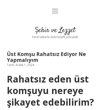
menüyü
Anasayfa
aç
Gizlilik Politikası
Şehir ve Lezzet
Yasal Uyarı
Yerel tatlarla dolu keyifli yolculuk!
Hakkımızda
Üst Komşu Rahatsız Ediyor Ne
Yapmalıyım
Tarih: Aralık 1, 2024
Rahatsız eden üst
komşuyu nereye
şikayet edebilirim?