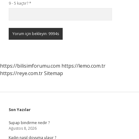
9 - 5 kaçtır?
*
https://bilisimforumu.com
https://lemo.com.tr
https://reye.com.tr
Sitemap
Sidebar
Son Yazılar
Supap bindirme nedir ?
Ağustos 8, 2026
Kadın nasıl doyuma ulaşır ?