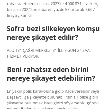
rahatsız etmenin cezası 2023’te 4.000.831 lira iken,
bu ceza 2024’ten itibaren yüzde 58 artarak 7.667
liraya çıkarıldı.
Sofra bezi silkeleyen komşu
nereye şikayet edilir?
ALO 181 ÇAĞRI MERKEZİ 81 İLE 7 GÜN 24 SAAT
HİZMET VERİYOR.
Beni rahatsız eden birini
nereye şikayet edebilirim?
En yakın polis karakoluna gidip ifade verebilir veya
Başsavcılığa şikayette bulunabilirsiniz. Polise gidip
şikayette bulunmak istediğinizi söylerseniz, görevli
memur ifadenizi alıp kayda geçirecektir.