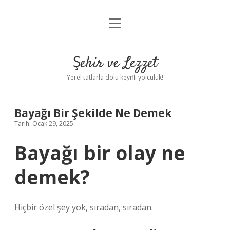
menüyü
Anasayfa
aç
Gizlilik Politikası
Şehir ve Lezzet
Yasal Uyarı
Yerel tatlarla dolu keyifli yolculuk!
Hakkımızda
Bayağı Bir Şekilde Ne Demek
Tarih: Ocak 29, 2025
Bayağı bir olay ne
demek?
Hiçbir özel şey yok, sıradan, sıradan.