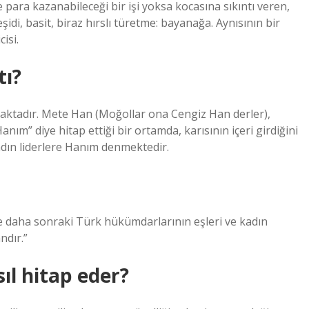
e para kazanabileceği bir işi yoksa kocasına sıkıntı veren,
çeşidi, basit, biraz hırslı türetme: bayanağa. Aynısının bir
isi.
tı?
maktadır. Mete Han (Moğollar ona Cengiz Han derler),
ım” diye hitap ettiği bir ortamda, karısının içeri girdiğini
dın liderlere Hanım denmektedir.
ve daha sonraki Türk hükümdarlarının eşleri ve kadın
ndır.”
sıl hitap eder?