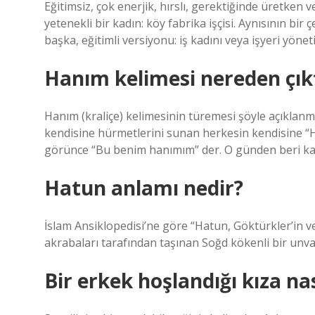
Eğitimsiz, çok enerjik, hırslı, gerektiğinde üretken v
yetenekli bir kadın: köy fabrika işçisi. Aynısının bir 
başka, eğitimli versiyonu: iş kadını veya işyeri yönetic
Hanım kelimesi nereden çık
Hanım (kraliçe) kelimesinin türemesi şöyle açıklan
kendisine hürmetlerini sunan herkesin kendisine “Han
görünce “Bu benim hanımım” der. O günden beri ka
Hatun anlamı nedir?
İslam Ansiklopedisi’ne göre “Hatun, Göktürkler’in 
akrabaları tarafından taşınan Soğd kökenli bir unva
Bir erkek hoşlandığı kıza na