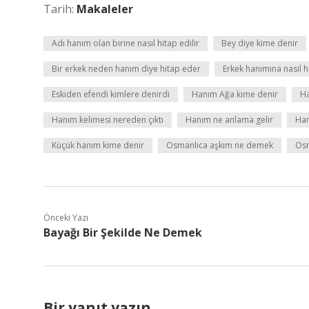
Tarih:
Makaleler
Adı hanım olan birine nasıl hitap edilir
Bey diye kime denir
Bir erkek neden hanım diye hitap eder
Erkek hanımına nasıl h
Eskiden efendi kimlere denirdi
Hanım Ağa kime denir
Ha
Hanım kelimesi nereden çıktı
Hanım ne anlama gelir
Han
Küçük hanım kime denir
Osmanlıca aşkım ne demek
Osm
Önceki Yazı
Bayağı Bir Şekilde Ne Demek
Bir yanıt yazın