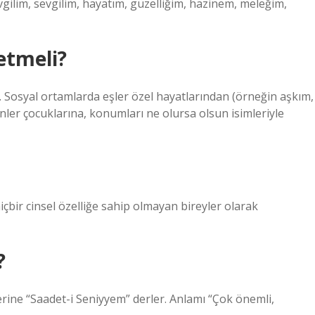
evgilim, sevgilim, hayatım, güzelliğim, hazinem, meleğim,
etmeli?
r. Sosyal ortamlarda eşler özel hayatlarından (örneğin aşkım,
nler çocuklarına, konumları ne olursa olsun isimleriyle
çbir cinsel özelliğe sahip olmayan bireyler olarak
?
ine “Saadet-i Seniyyem” derler. Anlamı “Çok önemli,