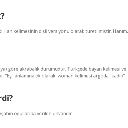
?
 Han kelimesinin dişil versiyonu olarak türetilmiştir. Hanım,
ocaya) göre akrabalık durumudur. Türkçede bayan kelimesi ve
ır. “Eş” anlamına ek olarak, woman kelimesi argoda “kadın”
rdi?
şahın oğullarına verilen unvandır.