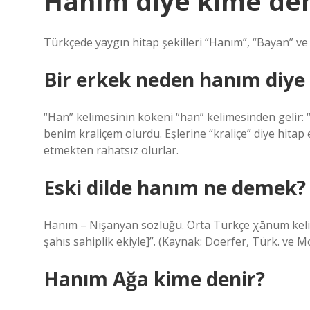
Hanım diye kime den
Türkçede yaygın hitap şekilleri “Hanım”, “Bayan” ve “
Bir erkek neden hanım diye 
“Han” kelimesinin kökeni “han” kelimesinden gelir:
benim kraliçem olurdu. Eşlerine “kraliçe” diye hita
etmekten rahatsız olurlar.
Eski dilde hanım ne demek?
Hanım – Nişanyan sözlüğü. Orta Türkçe χānum kelime
şahıs sahiplik ekiyle]”. (Kaynak: Doerfer, Türk. ve M
Hanım Ağa kime denir?