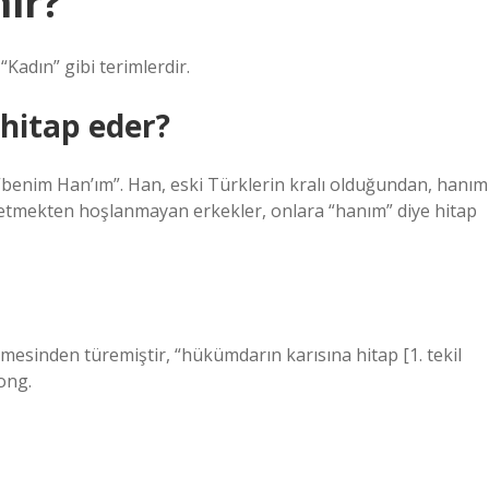
ir?
Kadın” gibi terimlerdir.
hitap eder?
 “benim Han’ım”. Han, eski Türklerin kralı olduğundan, hanım
p etmekten hoşlanmayan erkekler, onlara “hanım” diye hitap
sinden türemiştir, “hükümdarın karısına hitap [1. tekil
ong.