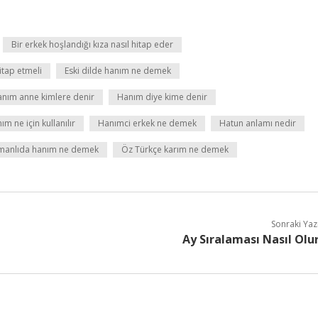
Bir erkek hoşlandığı kıza nasıl hitap eder
itap etmeli
Eski dilde hanım ne demek
nım anne kimlere denir
Hanım diye kime denir
ım ne için kullanılır
Hanımci erkek ne demek
Hatun anlamı nedir
anlıda hanım ne demek
Öz Türkçe karım ne demek
Sonraki Yaz
Ay Sıralaması Nasıl Olu