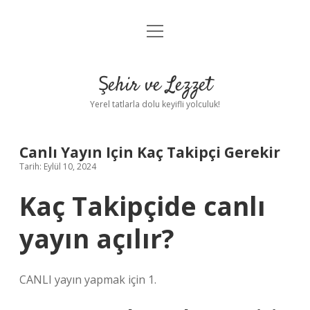
menüyü
Anasayfa
aç
Gizlilik Politikası
Şehir ve Lezzet
Yasal Uyarı
Yerel tatlarla dolu keyifli yolculuk!
Hakkımızda
Canlı Yayın Için Kaç Takipçi Gerekir
Tarih: Eylül 10, 2024
Kaç Takipçide canlı
yayın açılır?
CANLI yayın yapmak için 1.