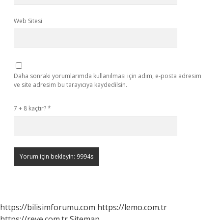
Web Sitesi
Daha sonraki yorumlarımda kullanılması için adım, e-posta adresim
ve site adresim bu tarayıcıya kaydedilsin.
7 + 8 kaçtır?
*
https://bilisimforumu.com
https://lemo.com.tr
https://reye.com.tr
Sitemap