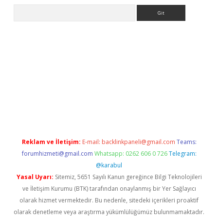
Arama
ellacasino
Reklam ve İletişim:
E-mail:
backlinkpaneli@gmail.com
Teams:
forumhizmeti@gmail.com
Whatsapp: 0262 606 0 726
Telegram:
@karabul
Yasal Uyarı:
Sitemiz, 5651 Sayılı Kanun gereğince Bilgi Teknolojileri
ve İletişim Kurumu (BTK) tarafından onaylanmış bir Yer Sağlayıcı
olarak hizmet vermektedir. Bu nedenle, sitedeki içerikleri proaktif
olarak denetleme veya araştırma yükümlülüğümüz bulunmamaktadır.