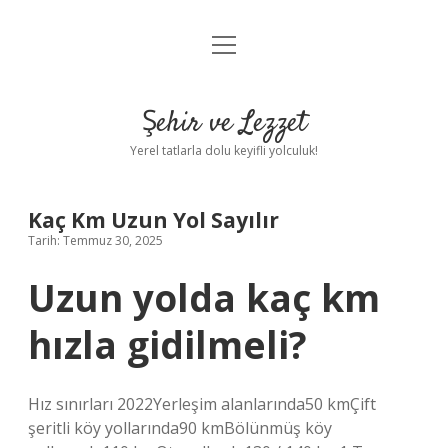
menüyü
Anasayfa
aç
Gizlilik Politikası
Şehir ve Lezzet
Yasal Uyarı
Yerel tatlarla dolu keyifli yolculuk!
Hakkımızda
Kaç Km Uzun Yol Sayılır
Tarih: Temmuz 30, 2025
Uzun yolda kaç km
hızla gidilmeli?
Hız sınırları 2022Yerleşim alanlarında50 kmÇift
şeritli köy yollarında90 kmBölünmüş köy