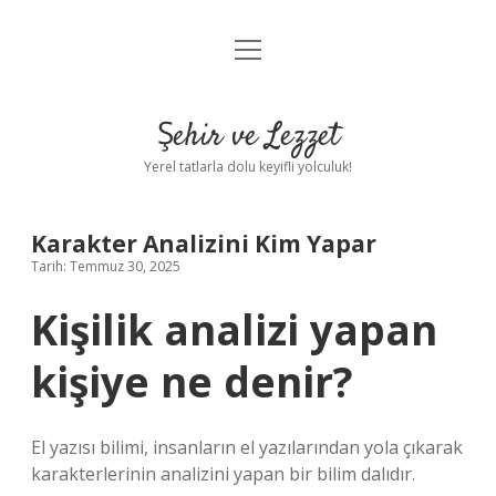
menüyü
Anasayfa
aç
Gizlilik Politikası
Şehir ve Lezzet
Yasal Uyarı
Yerel tatlarla dolu keyifli yolculuk!
Hakkımızda
Karakter Analizini Kim Yapar
Tarih: Temmuz 30, 2025
Kişilik analizi yapan
kişiye ne denir?
El yazısı bilimi, insanların el yazılarından yola çıkarak
karakterlerinin analizini yapan bir bilim dalıdır.