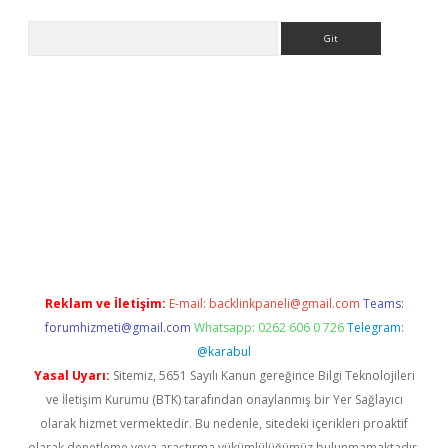
Arama
ellacasino
Reklam ve İletişim:
E-mail:
backlinkpaneli@gmail.com
Teams:
forumhizmeti@gmail.com
Whatsapp: 0262 606 0 726
Telegram:
@karabul
Yasal Uyarı:
Sitemiz, 5651 Sayılı Kanun gereğince Bilgi Teknolojileri
ve İletişim Kurumu (BTK) tarafından onaylanmış bir Yer Sağlayıcı
olarak hizmet vermektedir. Bu nedenle, sitedeki içerikleri proaktif
olarak denetleme veya araştırma yükümlülüğümüz bulunmamaktadır.