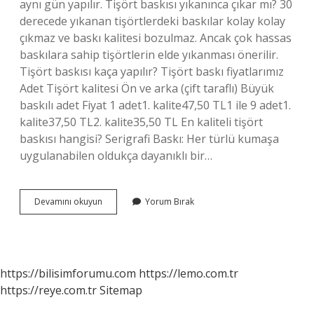
aynı gün yapılır. Tişört baskısı yıkanınca çıkar mı? 30
derecede yıkanan tişörtlerdeki baskılar kolay kolay
çıkmaz ve baskı kalitesi bozulmaz. Ancak çok hassas
baskılara sahip tişörtlerin elde yıkanması önerilir.
Tişört baskısı kaça yapılır? Tişört baskı fiyatlarımız
Adet Tişört kalitesi Ön ve arka (çift taraflı) Büyük
baskılı adet Fiyat 1 adet1. kalite47,50 TL1 ile 9 adet1.
kalite37,50 TL2. kalite35,50 TL En kaliteli tişört
baskısı hangisi? Serigrafi Baskı: Her türlü kumaşa
uygulanabilen oldukça dayanıklı bir…
T-
Devamını okuyun
Yorum Bırak
Shirt
Baskısı
Ne
Kadar
Sürer
https://bilisimforumu.com
https://lemo.com.tr
https://reye.com.tr
Sitemap