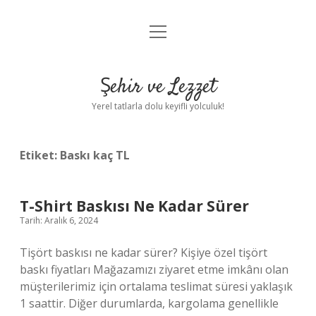
menüyü
Anasayfa
aç
Gizlilik Politikası
Şehir ve Lezzet
Yasal Uyarı
Yerel tatlarla dolu keyifli yolculuk!
Hakkımızda
Etiket:
Baskı kaç TL
T-Shirt Baskısı Ne Kadar Sürer
Tarih: Aralık 6, 2024
Tişört baskısı ne kadar sürer? Kişiye özel tişört
baskı fiyatları Mağazamızı ziyaret etme imkânı olan
müşterilerimiz için ortalama teslimat süresi yaklaşık
1 saattir. Diğer durumlarda, kargolama genellikle