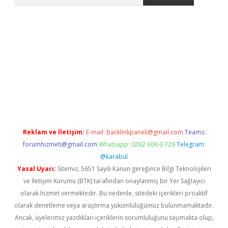
asino
Reklam ve İletişim:
E-mail:
backlinkpaneli@gmail.com
Teams:
forumhizmeti@gmail.com
Whatsapp: 0262 606 0 726
Telegram:
@karabul
Yasal Uyarı:
Sitemiz, 5651 Sayılı Kanun gereğince Bilgi Teknolojileri
ve İletişim Kurumu (BTK) tarafından onaylanmış bir Yer Sağlayıcı
olarak hizmet vermektedir. Bu nedenle, sitedeki içerikleri proaktif
olarak denetleme veya araştırma yükümlülüğümüz bulunmamaktadır.
Ancak, üyelerimiz yazdıkları içeriklerin sorumluluğunu taşımakta olup,