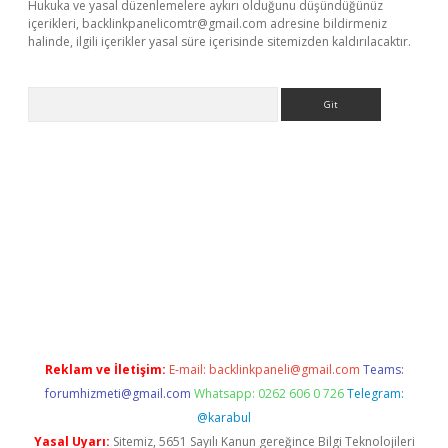
Hukuka ve yasal düzenlemelere aykırı olduğunu düşündüğünüz
içerikleri,
backlinkpanelicomtr@gmail.com
adresine bildirmeniz
halinde, ilgili içerikler yasal süre içerisinde sitemizden kaldırılacaktır.
Arama
llacasino
Reklam ve İletişim:
E-mail:
backlinkpaneli@gmail.com
Teams:
forumhizmeti@gmail.com
Whatsapp: 0262 606 0 726
Telegram:
@karabul
Yasal Uyarı:
Sitemiz, 5651 Sayılı Kanun gereğince Bilgi Teknolojileri