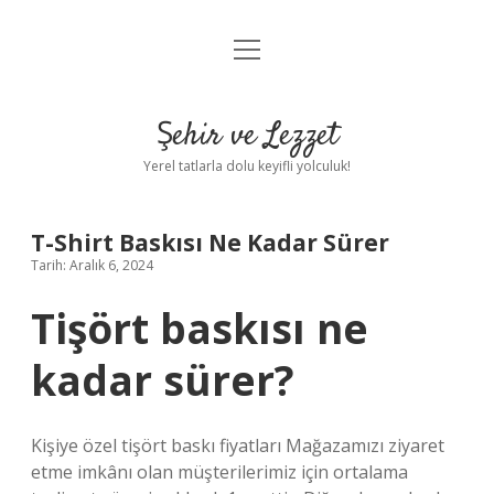
menüyü
Anasayfa
aç
Gizlilik Politikası
Şehir ve Lezzet
Yasal Uyarı
Yerel tatlarla dolu keyifli yolculuk!
Hakkımızda
T-Shirt Baskısı Ne Kadar Sürer
Tarih: Aralık 6, 2024
Tişört baskısı ne
kadar sürer?
Kişiye özel tişört baskı fiyatları Mağazamızı ziyaret
etme imkânı olan müşterilerimiz için ortalama