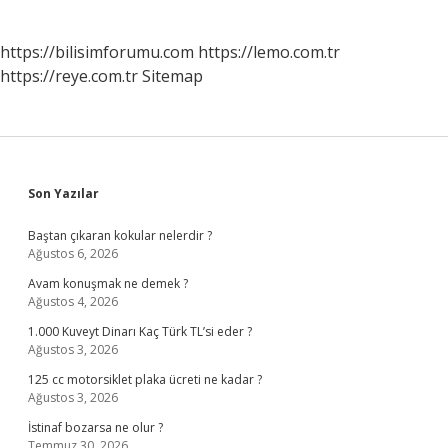
https://bilisimforumu.com
https://lemo.com.tr
https://reye.com.tr
Sitemap
Sidebar
Son Yazılar
Baştan çıkaran kokular nelerdir ?
Ağustos 6, 2026
Avam konuşmak ne demek ?
Ağustos 4, 2026
1.000 Kuveyt Dinarı Kaç Türk TL’si eder ?
Ağustos 3, 2026
125 cc motorsiklet plaka ücreti ne kadar ?
Ağustos 3, 2026
İstinaf bozarsa ne olur ?
Temmuz 30, 2026