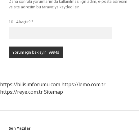
Daha sonraki yorumlarımda kullanılması için adım, e-posta adresim
ve site adresim bu tarayıcıya kaydedilsin.
10 - 4 kaçtır?
*
https://bilisimforumu.com
https://lemo.com.tr
https://reye.com.tr
Sitemap
Sidebar
Son Yazılar