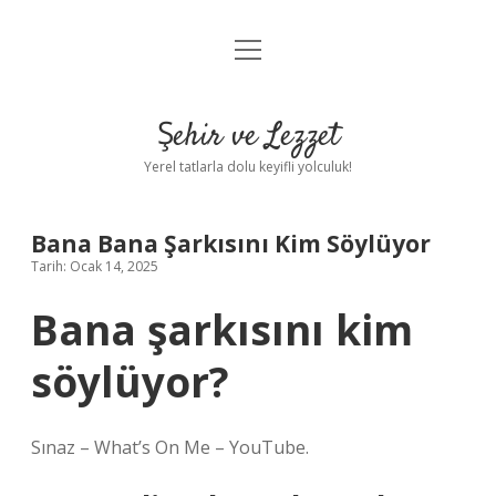
menüyü
Anasayfa
aç
Gizlilik Politikası
Şehir ve Lezzet
Yasal Uyarı
Yerel tatlarla dolu keyifli yolculuk!
Hakkımızda
Bana Bana Şarkısını Kim Söylüyor
Tarih: Ocak 14, 2025
Bana şarkısını kim
söylüyor?
Sınaz – What’s On Me – YouTube.