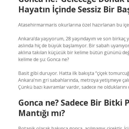
Hayatın İçinde Sessiz Bir Ba
Atasehirmarmaris okurlarına özel hazırlanan bu içe
Ankara’da yaşıyorum, 28 yaşındayım ve son birkaç y
aslında hiç de büyük başlamıyor. Bir sabah uyanıy
aklına takılan küçücük bir kelime bütün gününü değ
kelime de şu: Gonca ne?
Basit gibi duruyor. Hatta ilk bakışta “çiçek tomurcu
Ankara’nın gri sabahlarında, metroya yetişmeye çal
Çünkü bazı kavramlar vardır, sadece ne olduklarını
Gonca ne? Sadece Bir Bitki P
Mantığı mı?
Botanik olarak bakınca gonca, açılmamış çiçektir. İ