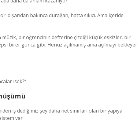
urada daha da anlam kazanıyor.
 dışarıdan bakınca durağan, hatta sıkıcı. Ama içeride
üzik, bir öğrencinin defterine çizdiği küçük eskizler, bir
psi birer gonca gibi. Henüz açılmamış ama açılmayı bekleye
calar isek?”
Dönüşümü
den iş dediğimiz şey daha net sınırları olan bir yapıya
sistem var.