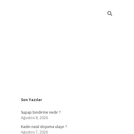
Sidebar
Son Yazılar
piabellaca
Supap bindirme nedir ?
Ağustos 8, 2026
Kadın nasıl doyuma ulaşır ?
Ağustos 7, 2026