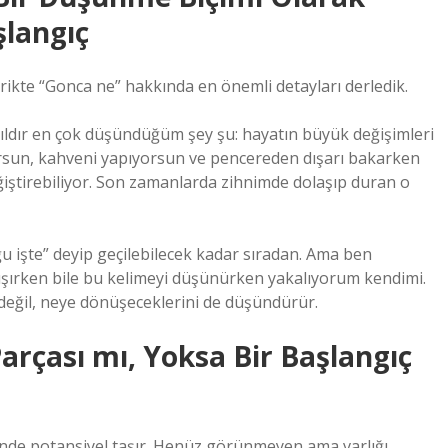
şlangıç
rikte “Gonca ne” hakkında en önemli detayları derledik.
ıldır en çok düşündüğüm şey şu: hayatın büyük değişimleri
orsun, kahveni yapıyorsun ve pencereden dışarı bakarken
iştirebiliyor. Son zamanlarda zihnimde dolaşıp duran o
ğu işte” deyip geçilebilecek kadar sıradan. Ama ben
ışırken bile bu kelimeyi düşünürken yakalıyorum kendimi.
 değil, neye dönüşeceklerini de düşündürür.
arçası mı, Yoksa Bir Başlangıç
çinde potansiyel taşır. Henüz görünmeyen ama varlığı