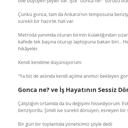
bile büyüyen şeyler var. İşte “Gonca ne?” sorusu b
Çünkü gonca, tam da Ankara’nın temposuna benziyor:
sürekli bir hazırlık hali var.
Metroda yanımda oturan birinin kulaklığından sızan m
kafede tek başına oturup laptopuna bakan biri… He
hikâyeler.
Kendi kendime düşünüyorum:
“Ya biz de aslında kendi açılma anımızı bekleyen gon
Gonca ne? ve İş Hayatının Sessiz 
Çalıştığım ortamda da bu değişimi hissediyorum. Eski
benziyordu. Şimdi ise sürekli dönüşen, esneyen bir 
Bir gün bir toplantıda yöneticimiz şöyle dedi: