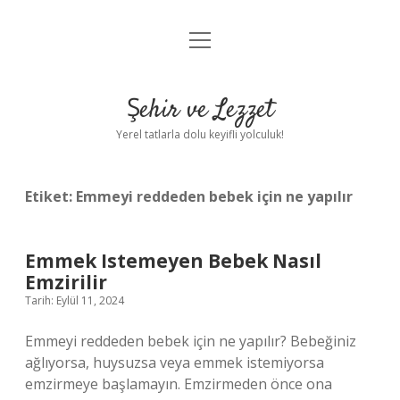
menüyü
Anasayfa
aç
Gizlilik Politikası
Şehir ve Lezzet
Yasal Uyarı
Yerel tatlarla dolu keyifli yolculuk!
Hakkımızda
Etiket:
Emmeyi reddeden bebek için ne yapılır
Emmek Istemeyen Bebek Nasıl
Emzirilir
Tarih: Eylül 11, 2024
Emmeyi reddeden bebek için ne yapılır? Bebeğiniz
ağlıyorsa, huysuzsa veya emmek istemiyorsa
emzirmeye başlamayın. Emzirmeden önce ona