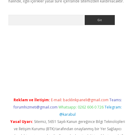
halinde, ilgili içerikler yasal süre içerisinde sitemizden kaldırılacaktır.
Arama
Reklam ve İletişim:
E-mail:
backlinkpaneli@gmail.com
Teams:
forumhizmeti@gmail.com
Whatsapp: 0262 606 0 726
Telegram:
@karabul
Yasal Uyarı:
Sitemiz, 5651 Sayılı Kanun gereğince Bilgi Teknolojileri
ve İletişim Kurumu (BTK) tarafından onaylanmış bir Yer Sağlayıcı