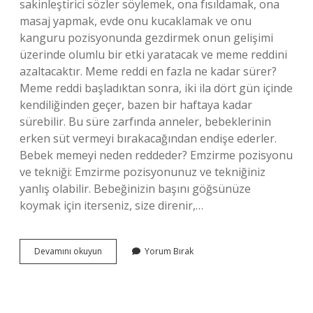
sakinleştirici sözler söylemek, ona fısıldamak, ona
masaj yapmak, evde onu kucaklamak ve onu
kanguru pozisyonunda gezdirmek onun gelişimi
üzerinde olumlu bir etki yaratacak ve meme reddini
azaltacaktır. Meme reddi en fazla ne kadar sürer?
Meme reddi başladıktan sonra, iki ila dört gün içinde
kendiliğinden geçer, bazen bir haftaya kadar
sürebilir. Bu süre zarfında anneler, bebeklerinin
erken süt vermeyi bırakacağından endişe ederler.
Bebek memeyi neden reddeder? Emzirme pozisyonu
ve tekniği: Emzirme pozisyonunuz ve tekniğiniz
yanlış olabilir. Bebeğinizin başını göğsünüze
koymak için iterseniz, size direnir,…
Emmek
Devamını okuyun
Yorum Bırak
Istemeyen
Bebek
Nasıl
Emzirilir