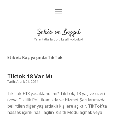
menüyü
Anasayfa
aç
Gizlilik Politikası
Şehir ve Lezzet
Yasal Uyarı
Yerel tatlarla dolu keyifli yolculuk!
Hakkımızda
Etiket:
Kaç yaşında TikTok
Tiktok 18 Var Mı
Tarih: Aralık 21, 2024
TikTok +18 yasaklandı mı? TikTok, 13 yaş ve üzeri
(veya Gizlilik Politikamızda ve Hizmet Şartlarımızda
belirtilen diğer yaşlardaki) kişilere açıktır. TikTok’ta
hassas içerik nasıl açılır? Kısıtlı Modu açmak veya