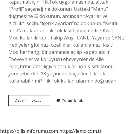
kapatmak için: TikTok uygulamasında, alttaki
“Profil” seçeneğine dokunun. Üstteki “Menü”
düğmesine ☰ dokunun, ardından “Ayarlar ve
gizlilik”i seçin. “İçerik ayarları”na dokunun. “Kısıtlı
mod”a dokunun. TikTok kısıtlı mod nedir? Kısıtlı
Mod kullanılırken, Takip Akışı, CANLI Yayın ve CANLI
Hediyeler gibi bazı özellikler kullanılamaz. Kısıtlı
Mod herhangi bir zamanda açılıp kapatılabilir.
Ebeveynler ve koruyucu ebeveynler de Aile
Eşleştirme aracılığıyla çocukları için Kısıtlı Modu
yönetebilirler. 18 yaşından küçükler TikTok
kullanabilir mi? TikTok kullanıcılarının doğrudan…
Tiktok
Devamını okuyun
Yorum Bırak
18
Var
Mı
https://bilisimforumu.com
https://lemo.com.tr