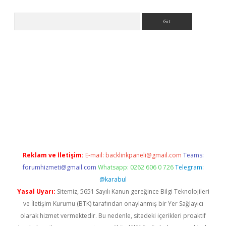
Arama
asino
Reklam ve İletişim:
E-mail:
backlinkpaneli@gmail.com
Teams:
forumhizmeti@gmail.com
Whatsapp: 0262 606 0 726
Telegram:
@karabul
Yasal Uyarı:
Sitemiz, 5651 Sayılı Kanun gereğince Bilgi Teknolojileri
ve İletişim Kurumu (BTK) tarafından onaylanmış bir Yer Sağlayıcı
olarak hizmet vermektedir. Bu nedenle, sitedeki içerikleri proaktif